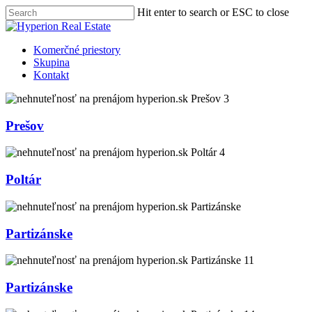
Skip
Hit enter to search or ESC to close
to
Close
main
Search
content
Menu
Komerčné priestory
Skupina
Kontakt
Prešov
Poltár
Partizánske
Partizánske