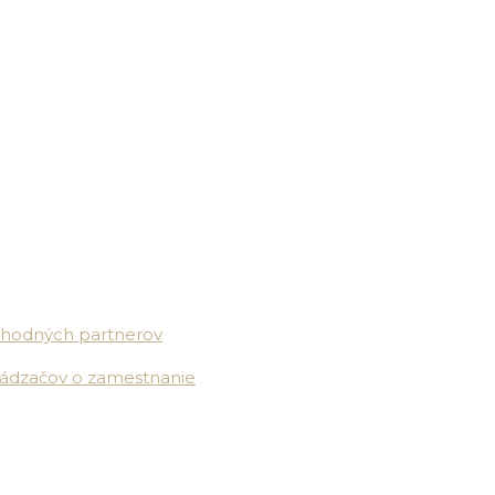
chodných partnerov
hádzačov o zamestnanie