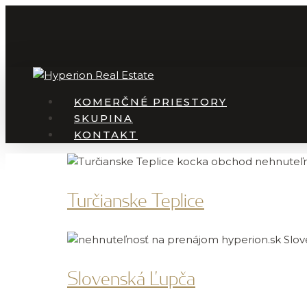
Skip
to
main
content
Menu
KOMERČNÉ PRIESTORY
SKUPINA
KONTAKT
Turčianske Teplice
Slovenská Ľupča