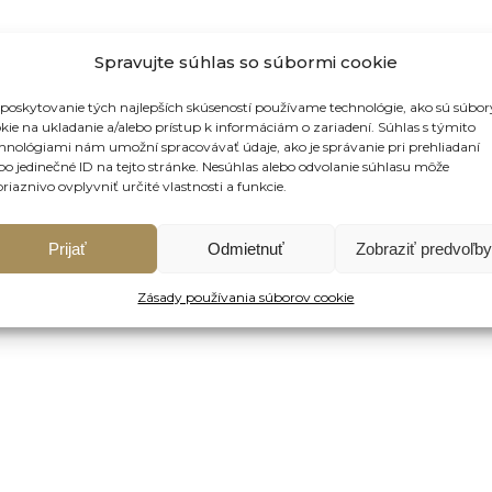
Spravujte súhlas so súbormi cookie
poskytovanie tých najlepších skúseností používame technológie, ako sú súbor
kie na ukladanie a/alebo prístup k informáciám o zariadení. Súhlas s týmito
hnológiami nám umožní spracovávať údaje, ako je správanie pri prehliadaní
bo jedinečné ID na tejto stránke. Nesúhlas alebo odvolanie súhlasu môže
riaznivo ovplyvniť určité vlastnosti a funkcie.
Prijať
Odmietnuť
Zobraziť predvoľby
Zásady používania súborov cookie