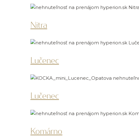
Nitra
Lučenec
Lučenec
Komárno