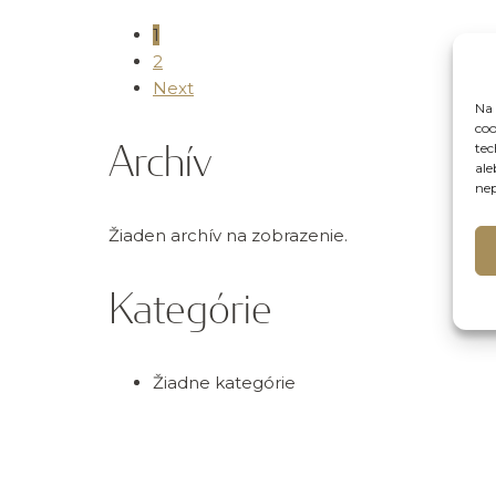
1
2
Next
Na 
coo
Archív
tec
ale
nep
Žiaden archív na zobrazenie.
Kategórie
Žiadne kategórie