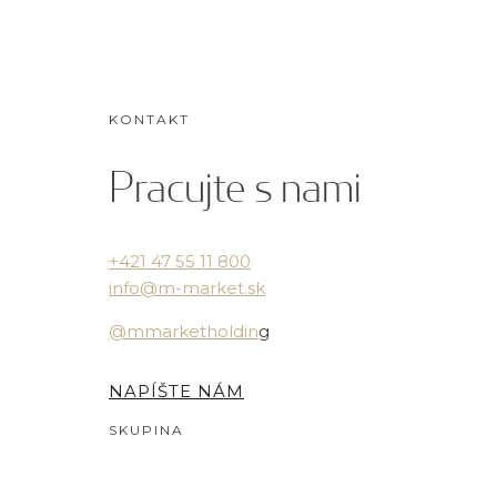
KONTAKT
Pracujte s nami
+421 47 55 11 800
info@m-market.sk
@mmarketholdin
g
NAPÍŠTE NÁM
SKUPINA