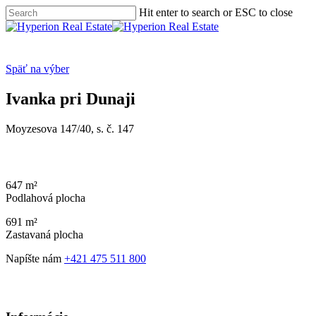
Skip
Hit enter to search or ESC to close
to
Close
main
Search
Menu
content
Späť na výber
Ivanka pri Dunaji
Moyzesova 147/40, s. č. 147
647 m²
Podlahová plocha
691 m²
Zastavaná plocha
Napíšte nám
+421 475 511 800